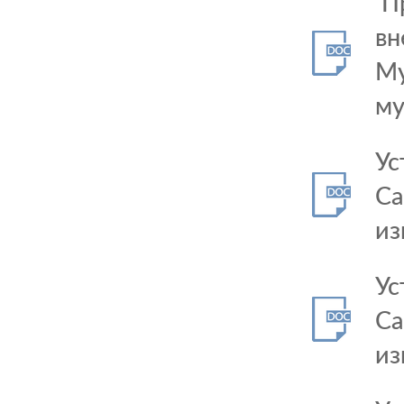
Пр
вн
Му
му
Ус
Са
из
Ус
Са
из