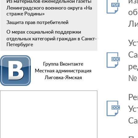
из
Из материалов еженедельной газеты
Ленинградского военного округа «На
об
страже Родины»
Ли
Защита прав потребителей
О мерах социальной поддержки
отдельных категорий граждан в Санкт-
Ус
Петербурге
Са
ре
Группа Вконтакте
Местная администрация
№
Лиговка-Ямская
Ре
Ус
Са