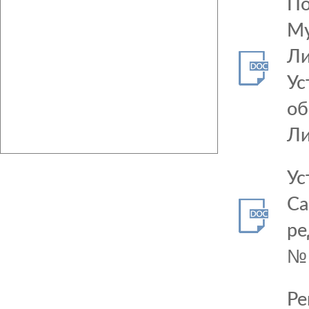
По
Му
Ли
Ус
об
Ли
Ус
Са
ре
№
Ре