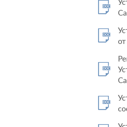
Ус
Са
Ус
от
Ре
Ус
Са
Ус
со
Ус