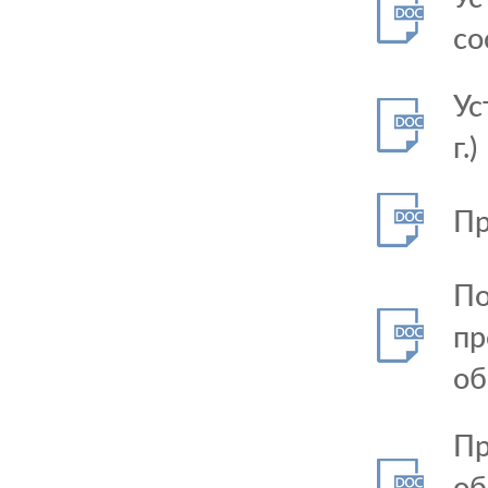
со
Ус
г.)
Пр
По
пр
об
Пр
об