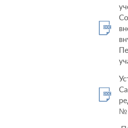
уч
Со
вн
вн
Пе
уч
Ус
Са
ре
№ 