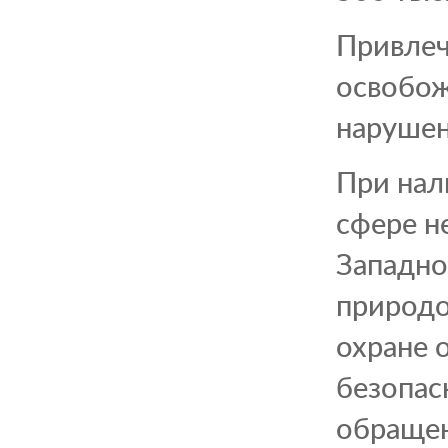
Привлеч
освобож
нарушен
При нал
сфере н
Западно
природо
охране 
безопас
обращен