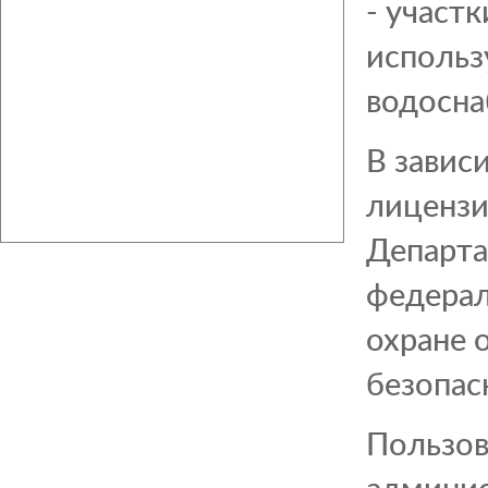
- участ
использ
водосна
В завис
лицензи
Департа
федерал
охране 
безопас
Пользов
админис