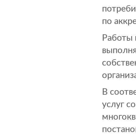
потреби
по аккре
Работы 
выполня
собстве
организ
В соотв
услуг с
многокв
постано