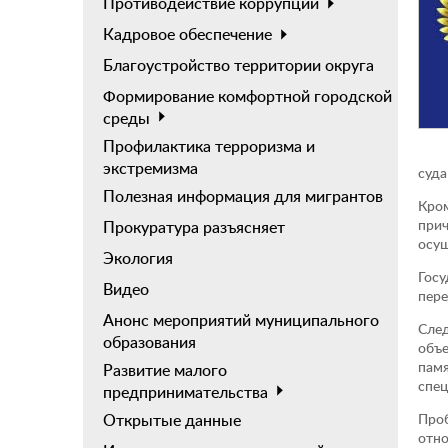
Противодействие коррупции
Кадровое обеспечение
Благоустройство территории округа
Формирование комфортной городской
среды
Профилактика терроризма и
экстремизма
суда
Полезная информация для мигрантов
Кром
прич
Прокуратура разъясняет
осущ
Экология
Госу
Видео
пере
Анонс мероприятий муниципального
След
образования
объе
памя
Развитие малого
спец
предпринимательства
Проб
Открытые данные
отно