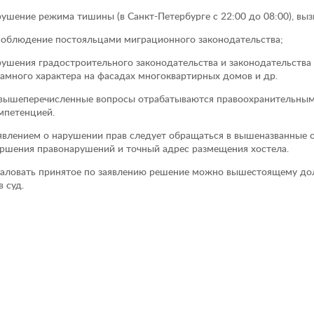
рушение режима тишины (в Санкт-Петербурге с 22:00 до 08:00), в
соблюдение постояльцами миграционного законодательства;
рушения градостроительного законодательства и законодательства
амного характера на фасадах многоквартирных домов и др.
вышеперечисленные вопросы отрабатываются правоохранительными
мпетенцией.
явлением о нарушении прав следует обращаться в вышеназванные 
ршения правонарушений и точный адрес размещения хостела.
ловать принятое по заявлению решение можно вышестоящему дол
в суд.