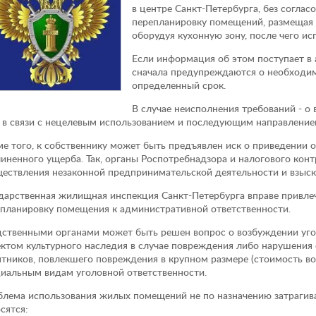
в центре Санкт-Петербурга, без согла
перепланировку помещений, размещая 
оборудуя кухонную зону, после чего исп
Если информация об этом поступает в
сначала предупреждаются о необходим
определенный срок.
В случае неисполнения требований - 
 в связи с нецелевым использованием и последующим направлением
е того, к собственнику может быть предъявлен иск о приведении о
иненного ущерба. Так, органы Роспотребнадзора и налогового конт
ествления незаконной предпринимательской деятельности и взыск
дарственная жилищная инспекция Санкт-Петербурга вправе привлеч
планировку помещения к административной ответственности.
ственными органами может быть решен вопрос о возбуждении уголо
ктом культурного наследия в случае повреждения либо нарушения 
тников, повлекшего повреждения в крупном размере (стоимость во
иальным видам уголовной ответственности.
лема использования жилых помещений не по назначению затрагива
сятся: