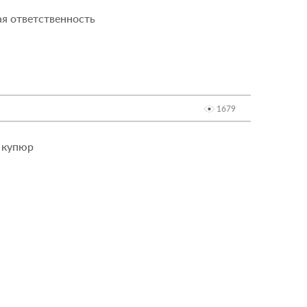
ая ответственность
1679
з купюр