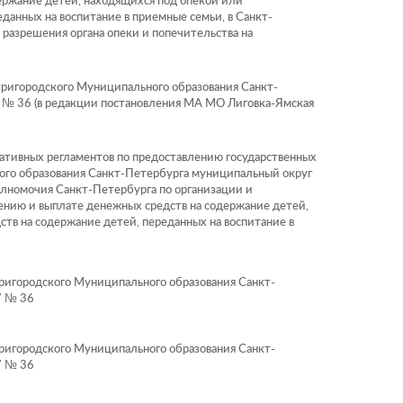
ержание детей, находящихся под опекой или
данных на воспитание в приемные семьи, в Санкт-
 разрешения органа опеки и попечительства на
ригородского Муниципального образования Санкт-
 № 36 (в редакции постановления МА МО Лиговка-Ямская
тивных регламентов по предоставлению государственных
го образования Санкт-Петербурга муниципальный округ
лномочия Санкт-Петербурга по организации и
ению и выплате денежных средств на содержание детей,
тв на содержание детей, переданных на воспитание в
игородского Муниципального образования Санкт-
7 № 36
игородского Муниципального образования Санкт-
7 № 36