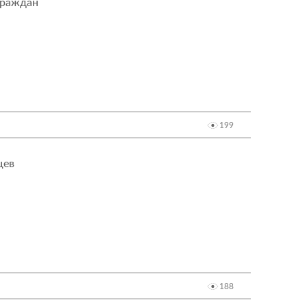
граждан
199
цев
188