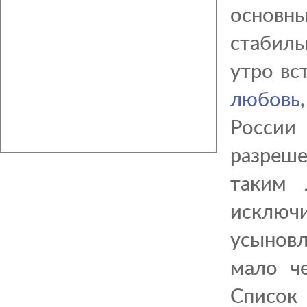
основн
стабиль
утро вс
любовь
России
разреше
таким 
исключ
усынов
мало че
Список