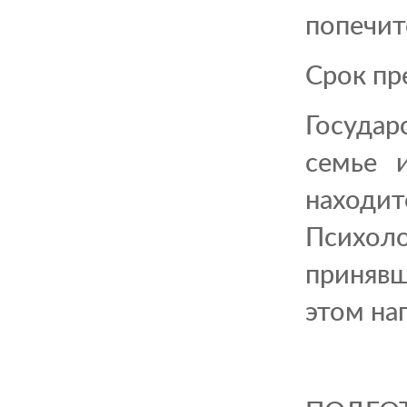
попечит
Срок пр
Госуда
семье 
находит
Психол
приняв
этом на