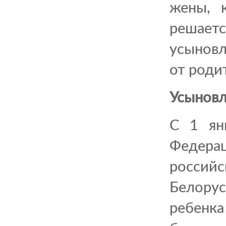
жены, 
решаетс
усыновл
от роди
Усыновл
С 1 ян
Федерац
росси
Белору
ребенк