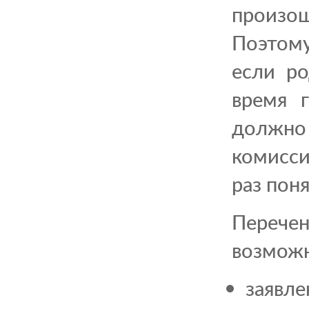
произо
Поэтому
если ро
время 
должно
комисси
раз пон
Перече
возможн
заявл