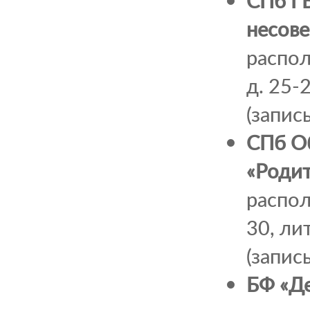
СПб Г
несов
распо
д. 25-
(запис
СПб О
«Родит
распол
30, ли
(запис
БФ «Де