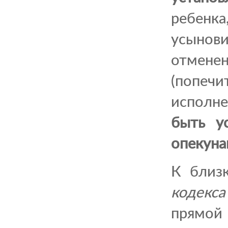
ребенк
усынови
отменен
(попеч
исполн
быть у
опекуна
К близ
кодекса
прямой 