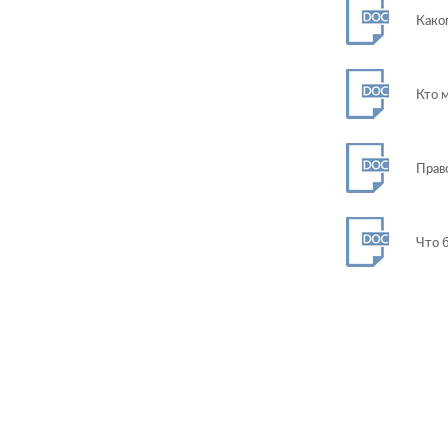
Каког
Кто 
Прав
Что 