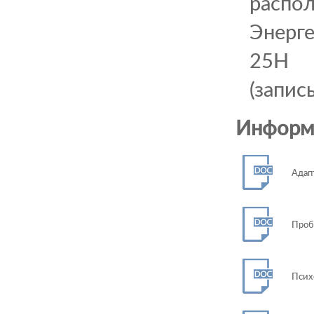
распол
Энерге
25Н
(запис
Информ
Адап
Проб
Псих