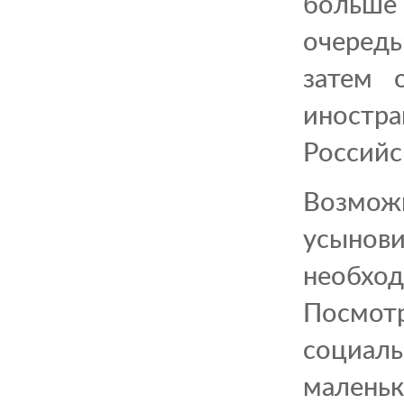
больше
очередь
затем 
иностр
Российс
Возмож
усынов
необхо
Посмот
социал
малень