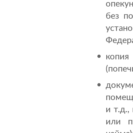
опекун
без п
устан
Федера
копия
(попеч
докум
помеще
и т.д.
или п