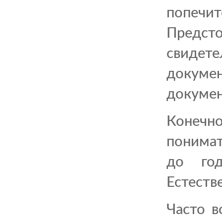
попечи
Предст
свидет
докуме
докумен
Конечно
понимат
до год
Естеств
Часто в