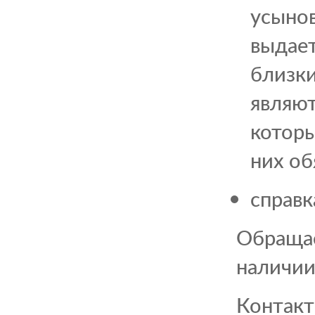
усыно
выдае
близк
являют
которы
них об
справк
Обраща
наличии
Конта