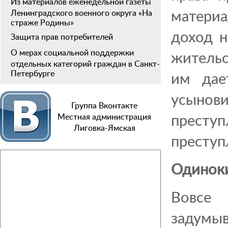
Из материалов еженедельной газеты
материа
Ленинградского военного округа «На
страже Родины»
доход н
Защита прав потребителей
О мерах социальной поддержки
жительс
отдельных категорий граждан в Санкт-
Петербурге
им дае
усынов
Группа Вконтакте
престу
Местная администрация
Лиговка-Ямская
преступ
Одинок
Вовсе 
задумы