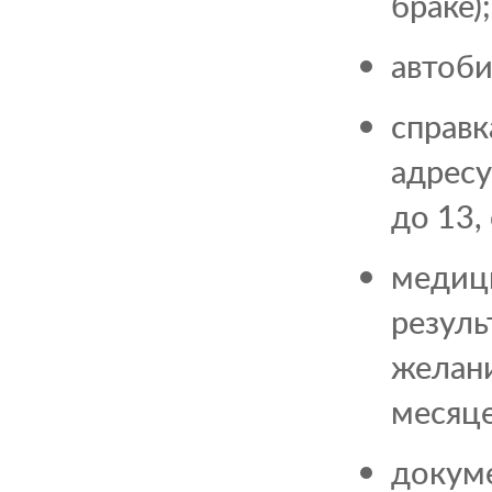
браке);
автоби
справ
адресу:
до 13,
медиц
резуль
желани
месяц
докум