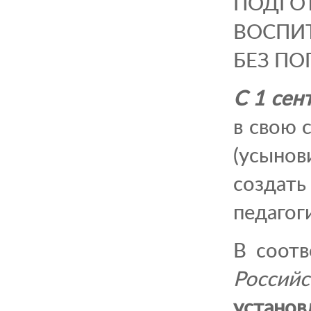
ПОДГ
ВОСПИ
БЕЗ ПО
С 1 сен
в свою 
(усынов
создат
педагог
В соот
Россий
устано