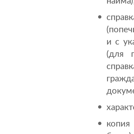
найма)
справк
(попеч
и с ук
(для 
справ
гражд
докум
характ
копия