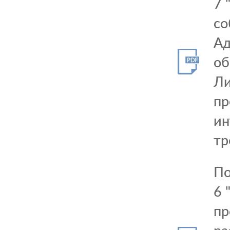
7 
со
Ад
об
Ли
пр
ин
тр
По
6 
пр