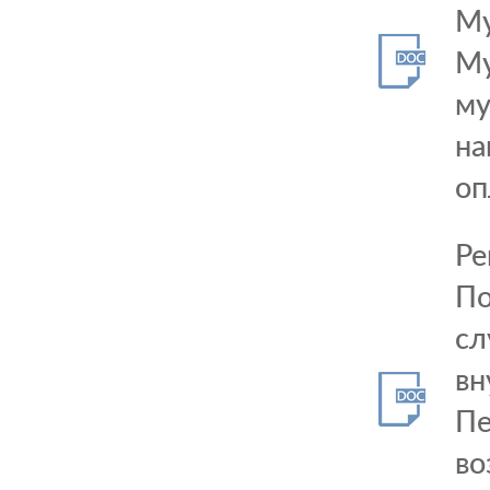
Му
Му
му
на
оп
Ре
По
сл
вн
Пе
во