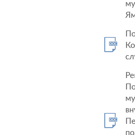
му
Ям
По
Ко
сл
Ре
По
му
вн
Пе
по