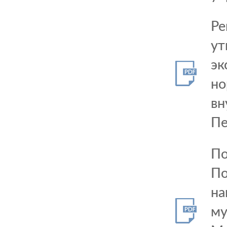
Ре
ут
эк
но
вн
Пе
По
По
на
му