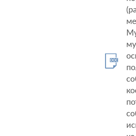
(р
ме
Му
му
ос
по
со
ко
по
со
ис