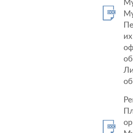
Му
Му
Пе
их
оф
об
Ли
об
Ре
Пл
ор