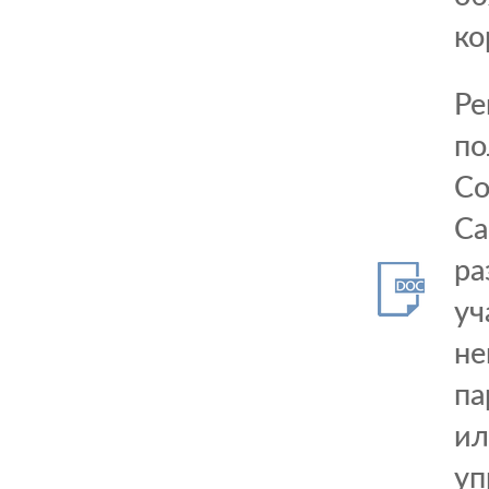
ко
Ре
по
Со
Са
ра
уч
не
па
ил
уп