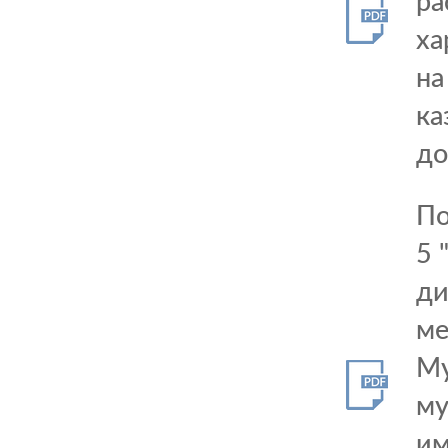
ра
ха
на
ка
до
По
5 
ди
ме
Му
му
им