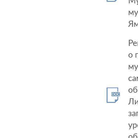
Му
му
Ям
Ре
о 
му
са
об
Ли
за
ур
об