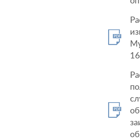
оп
Ра
из
Му
16
Ра
по
сл
об
за
об