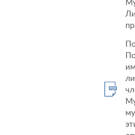
Му
Ли
пр
По
По
им
ли
чл
Му
му
эт