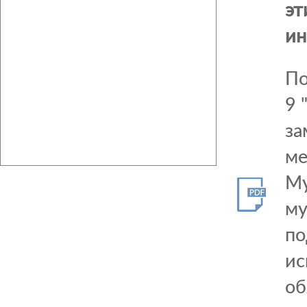
эт
ин
По
9 
за
ме
Му
му
по
ис
об