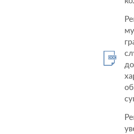
ко
Ре
му
гр
сл
до
ха
об
су
Ре
ув