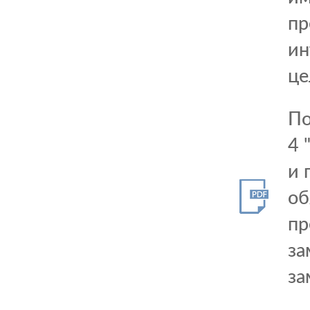
пр
ин
це
По
4 
и 
об
пр
за
за