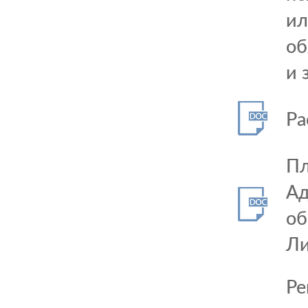
ил
об
и 
Ра
Пл
Ад
об
Ли
Ре