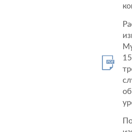
ко
Ра
из
Му
15
тр
сл
об
ур
По
из