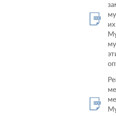
за
му
их
Му
му
эт
оп
Ре
ме
ме
Му