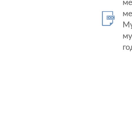
ме
ме
Му
му
го