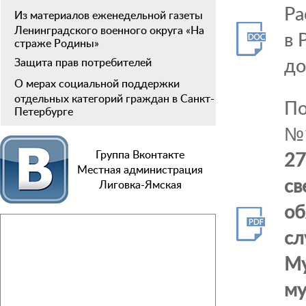
Ра
Из материалов еженедельной газеты
Ленинградского военного округа «На
в 
страже Родины»
до
Защита прав потребителей
О мерах социальной поддержки
отдельных категорий граждан в Санкт-
По
Петербурге
№1
27
Группа Вконтакте
Местная администрация
св
Лиговка-Ямская
об
сл
Му
му