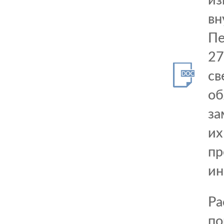
вн
Пе
27
св
об
за
их
пр
ин
Ра
по