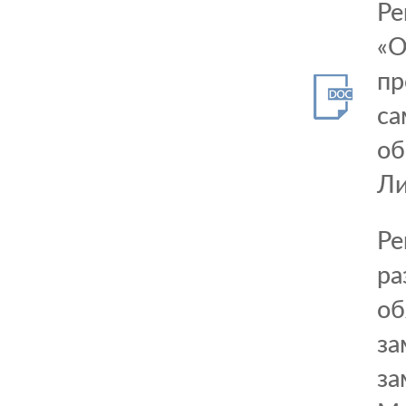
Ре
«О
пр
са
об
Ли
Ре
ра
об
за
за