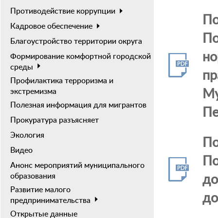
Противодействие коррупции
По
Кадровое обеспечение
По
Благоустройство территории округа
но
Формирование комфортной городской
среды
пр
Профилактика терроризма и
Му
экстремизма
Полезная информация для мигрантов
Пе
Прокуратура разъясняет
Экология
По
Видео
По
Анонс мероприятий муниципального
до
образования
Развитие малого
до
предпринимательства
Открытые данные