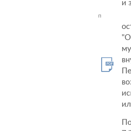
и 
П
ос
"О
му
вн
Пе
во
ис
ил
По