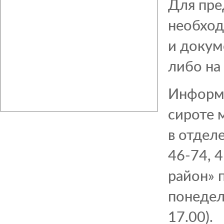
Для пре
необход
и докум
либо на
Информа
сироте 
в отдел
46-74, 
район» п
понедель
17.00).