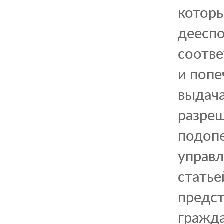
котор
дееспо
соотве
и попе
выдача
разре
подопе
управл
статье
предст
гражда