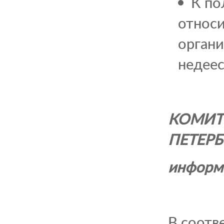
К по
относи
органи
недеес
КОМИТ
ПЕТЕРБ
информ
В соотв