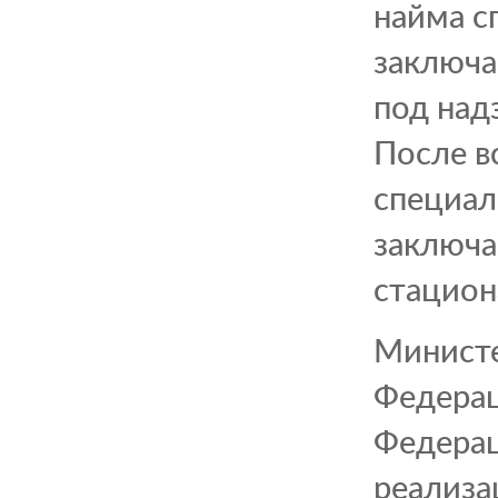
найма с
заключа
под над
После в
специал
заключа
стацион
Министе
Федерац
Федерац
реализа