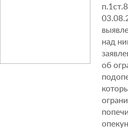
п.1ст.
03.08.
выявле
над ни
заявле
об огр
подопе
котор
ограни
попечи
опекун