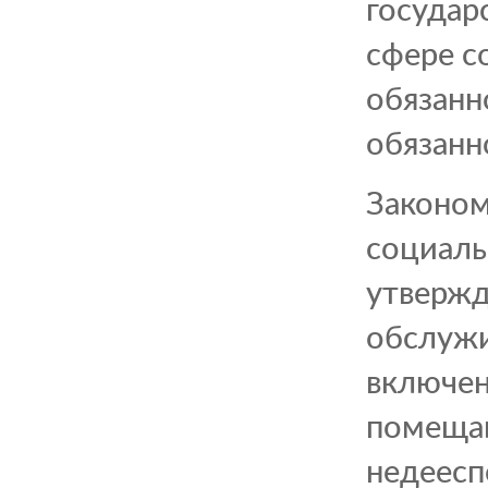
государ
сфере с
обязанн
обязанн
Законом
социаль
утвержд
обслужи
включен
помещаю
недеесп