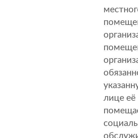
местног
помещен
организ
помещен
организ
обязанно
указанн
лице её
помещае
социаль
обслужи