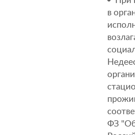
в орга
исполн
возлаг
социал
Недее
органи
стацио
прожив
соотве
ФЗ "Об