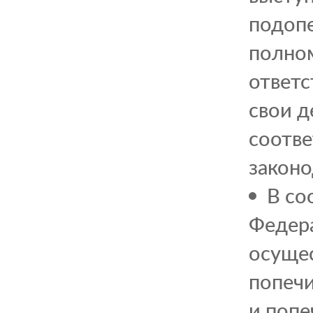
подопе
полном
ответс
свои д
соотве
законо
В со
Федера
осущес
попечи
и попе