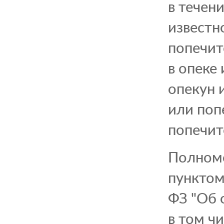
в течен
известн
попечит
в опеке
опекун 
или поп
попечит
Полномо
пунктом
ФЗ "Об 
в том ч