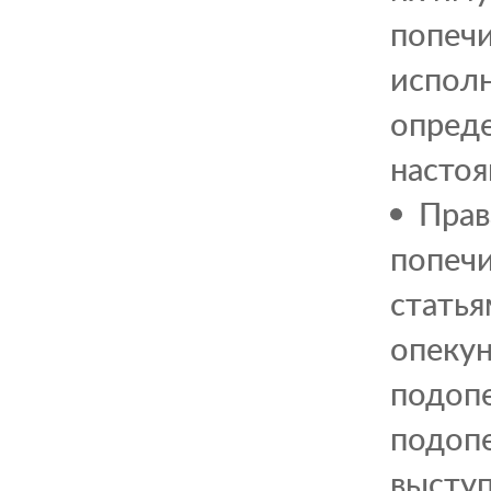
попечи
исполн
опреде
настоя
Прав
попечи
статья
опекун
подопе
подопе
выступ