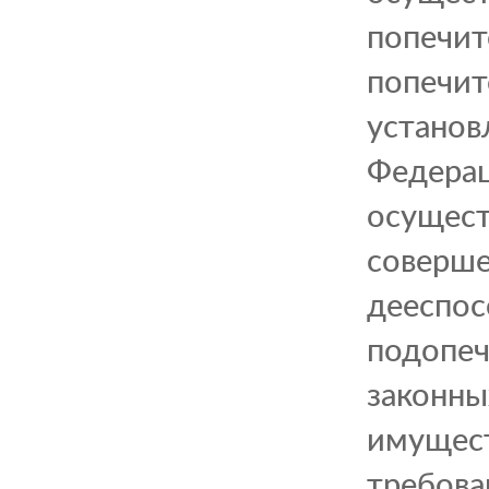
попечит
попечит
установ
Федерац
осущест
соверше
дееспос
подопеч
законны
имущест
требова