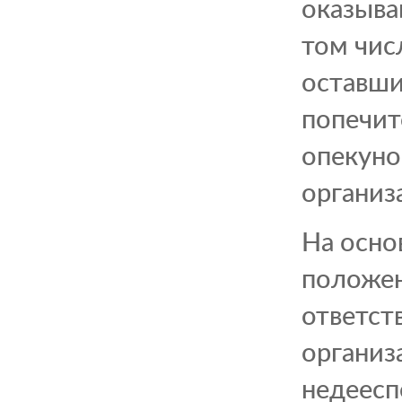
оказыва
том чис
оставши
попечит
опекуно
организ
На осно
положен
ответст
организ
недеесп