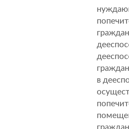
нуждающ
попечит
граждан
дееспос
дееспос
граждан
в деесп
осущест
попечит
помещен
граждан