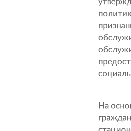
утвержд
политик
признан
обслужи
обслужи
предост
социаль
На осно
граждан
стацион