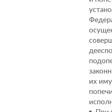
устано
Федера
осущес
совер
дееспо
подопе
законн
их иму
попечи
исполн
При 