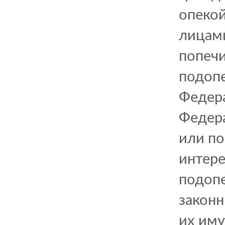
опекой
лицами
попечи
подопе
Федера
Федер
или по
интере
подопе
законн
их иму