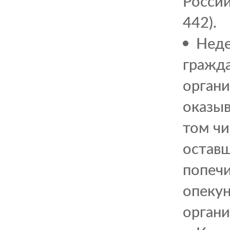
Россий
442).
Неде
гражда
органи
оказыв
том чи
оставш
попечи
опекун
органи