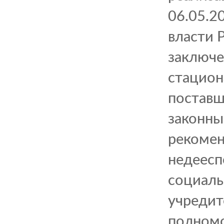
06.05.2
власти 
заключе
стацион
поставщ
законны
рекомен
недеесп
социальн
учредит
полномо