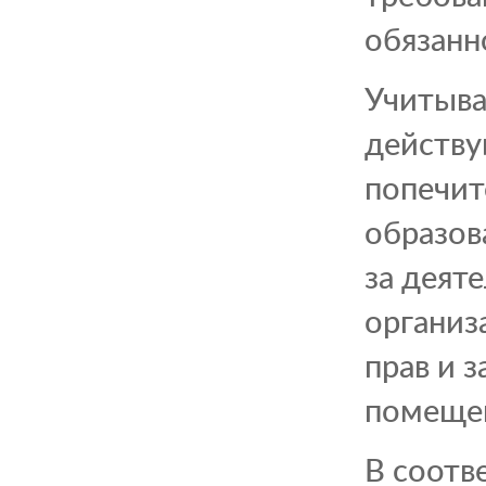
обязанн
Учитыва
действу
попечит
образов
за деят
организ
прав и 
помещен
В соотв