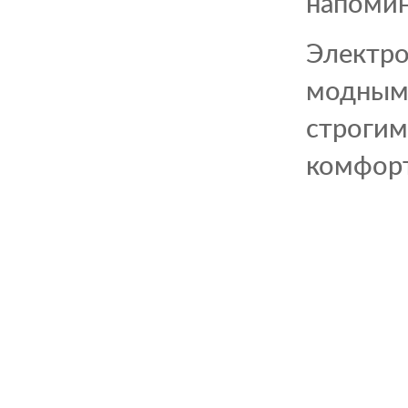
напомин
Электро
модным 
строгим
комфорт