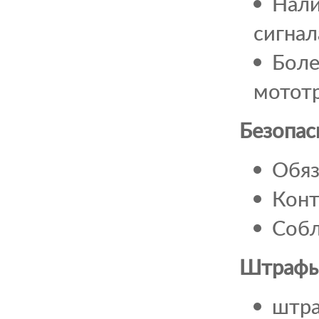
Нали
сигнал
Боле
мототр
Безопас
Обяз
Конт
Собл
Штрафы 
штра