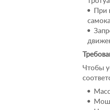
тротуа
При 
самока
Запр
движе
Требова
Чтобы у
соответ
Масс
Мощн