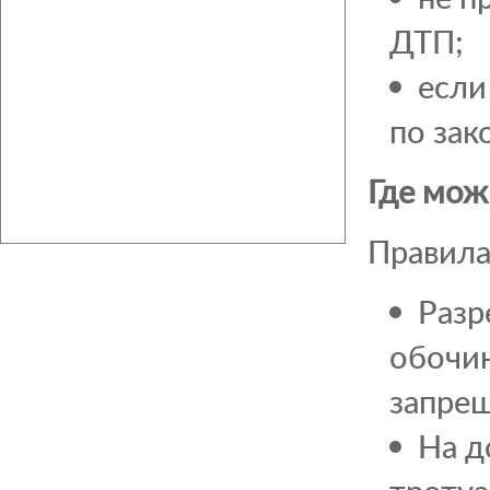
ДТП;
если
по зак
Где мож
Правила
Разр
обочин
запре
На д