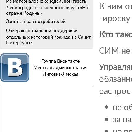
Из материалов еженедельной газеты
К ним о
Ленинградского военного округа «На
страже Родины»
гироску
Защита прав потребителей
О мерах социальной поддержки
Кто так
отдельных категорий граждан в Санкт-
Петербурге
СИМ не 
Группа Вконтакте
Управля
Местная администрация
Лиговка-Ямская
обязанно
распрос
не о
за н
не п