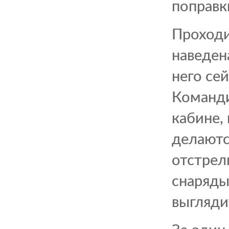
поправк
Проходи
наведен
него се
Команди
кабине,
делаютс
отстрел
снаряды
выгляди