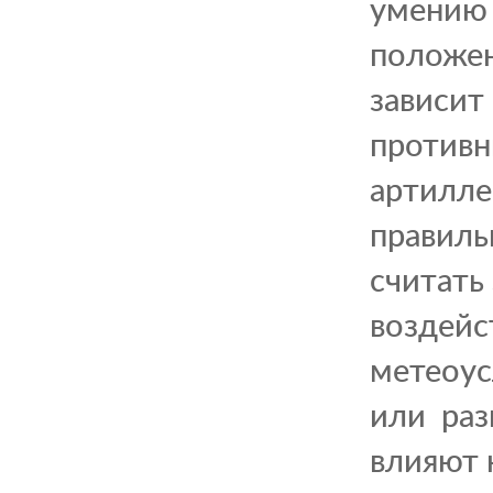
умению 
положен
зависит
противн
артилле
правильн
считать
воздейс
метеоус
или раз
влияют 