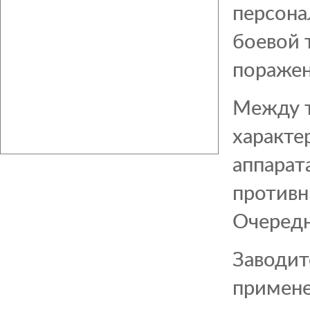
персона
боевой 
поражен
Между т
характе
аппарат
противни
Очередн
Заводит
примене