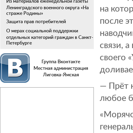
Из материалов еженедельной газеты
на кото
Ленинградского военного округа «На
страже Родины»
после э
Защита прав потребителей
наводчи
О мерах социальной поддержки
отдельных категорий граждан в Санкт-
связи, 
Петербурге
своего 
Группа Вконтакте
доливае
Местная администрация
Лиговка-Ямская
— Прёт 
любое б
«Морячо
генерал