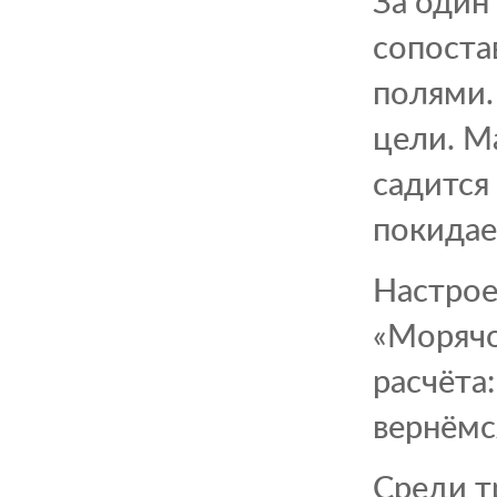
За один
сопоста
полями.
цели. М
садится
покидае
Настрое
«Морячо
расчёта
вернёмс
Среди т