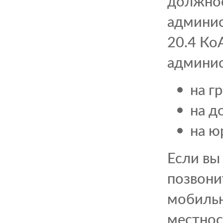
должнос
админис
20.4 Ко
админис
на г
на д
на ю
Если вы
позвони
мобильн
местнос