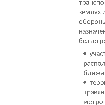
транспо
землях 
обороны
назначе
безветр
учас
распол
ближа
терр
травян
метров