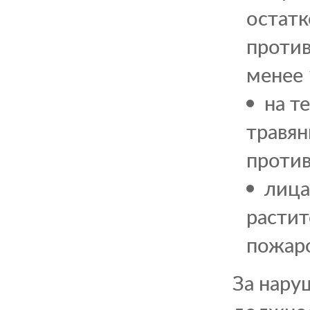
остатк
проти
менее 
на т
травян
проти
лица
растит
пожар
За нару