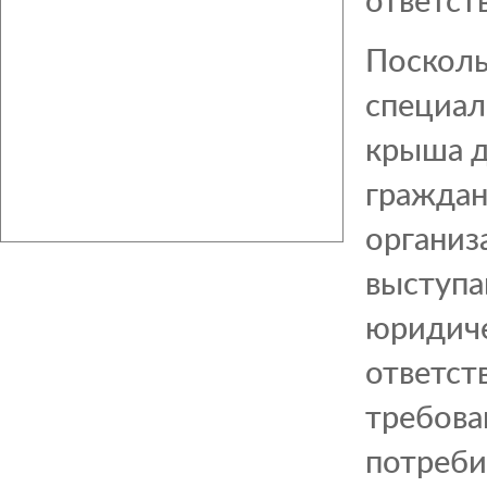
Посколь
специал
крыша д
граждан
организ
выступа
юридиче
ответст
требова
потребит