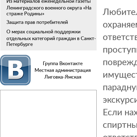
Из материалов еженедельной газеты
Ленинградского военного округа «На
Любител
страже Родины»
охраняе
Защита прав потребителей
О мерах социальной поддержки
ответст
отдельных категорий граждан в Санкт-
Петербурге
проступ
поврежд
Группа Вконтакте
Местная администрация
имущест
Лиговка-Ямская
парадну
экскурс
Если на
спиртны
ответст