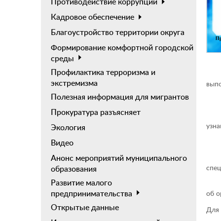
Противодействие коррупции
Кадровое обеспечение
Благоустройство территории округа
Формирование комфортной городской
среды
Профилактика терроризма и
Если
экстремизма
выпо
Полезная информация для мигрантов
Как 
Прокуратура разъясняет
Чер
узна
Экология
Поч
Видео
Анонс мероприятий муниципального
Луч
спец
образования
Развитие малого
Есл
предпринимательства
об о
Открытые данные
Для 