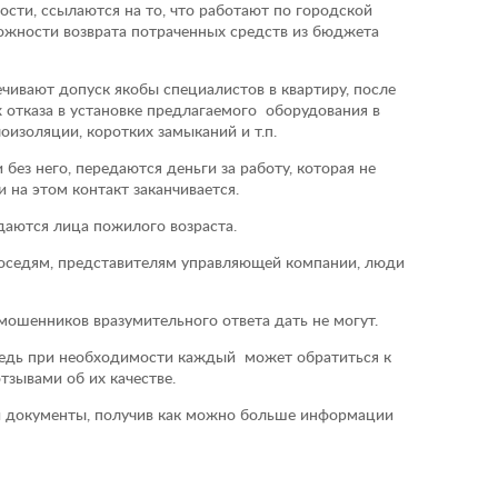
, ссылаются на то, что работают по городской
жности возврата потраченных средств из бюджета
вают допуск якобы специалистов в квартиру, после
х отказа в установке предлагаемого оборудования в
оизоляции, коротких замыканий и т.п.
ез него, передаются деньги за работу, которая не
 на этом контакт заканчивается.
аются лица пожилого возраста.
оседям, представителям управляющей компании, люди
шенников вразумительного ответа дать не могут.
едь при необходимости каждый может обратиться к
тзывами об их качестве.
документы, получив как можно больше информации