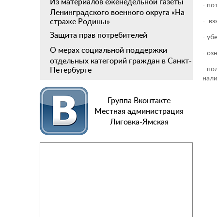
Из материалов еженедельной газеты
- по
Ленинградского военного округа «На
- вз
страже Родины»
Защита прав потребителей
- уб
О мерах социальной поддержки
- оз
отдельных категорий граждан в Санкт-
- по
Петербурге
нали
Под
Группа Вконтакте
В л
Местная администрация
Лиговка-Ямская