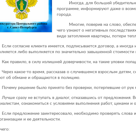
Иногда, для большей убедительности
программе, информируют даже о возмо
города.
Многие, поверив на слово, обеспечи
чего узнают о негативных последствия
виде затопления квартиры, потери тепл
 согласие клиента имеется, подписывается договор, а иногда и б
лняется либо выполняется по значительно завышенной стоимости и
правило, в силу излишней доверчивости, на такие уловки попад
ез какое-то время, рассказав о случившемся взрослым детям, с
ют об обмане и обращаются в полицию.
ему решение было принято без проверки, потерпевшие от рук мо
ше сразу не вступать в диалог, отказавшись от предложения. В
иалистам, ознакомиться с условиями выполнения работ, ценами и о
и предложение заинтересовало, необходимо проверять слова и 
рганизации и ее деятельности.
чего: