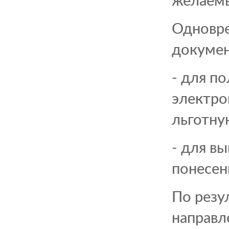
Одновре
докумен
- для п
электро
льготну
- для в
понесен
По резу
направл