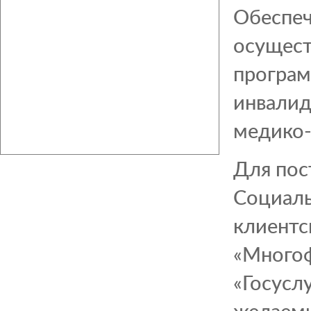
Обеспеч
осущест
програм
инвалид
медико-
Для пос
Социаль
клиентс
«Многоф
«Госуслу
желаемы