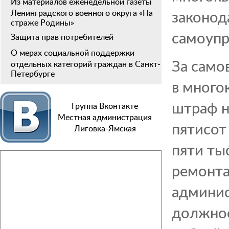
Из материалов еженедельной газеты
законод
Ленинградского военного округа «На
страже Родины»
самоупр
Защита прав потребителей
О мерах социальной поддержки
За само
отдельных категорий граждан в Санкт-
Петербурге
в много
штраф н
Группа Вконтакте
Местная администрация
пятисот
Лиговка-Ямская
пяти ты
ремонта
админис
должнос