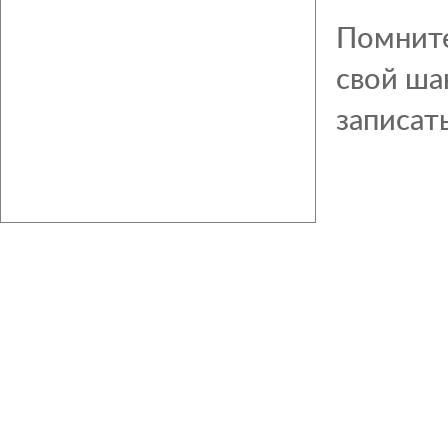
Помните
свой ша
записат